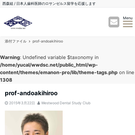
西森組 / 日本人歯科医師のロサンゼルス留学を応援します
Menu
添付ファイル
prof-andoakihiroo
Warning
: Undefined variable $taxonomy in
/home/yucal/wwdsc.net/public_html/wp-
content/themes/emanon-pro/lib/theme-tags.php
on line
1308
prof-andoakihiroo
2015年3月22日
Westwood Dental Study Club