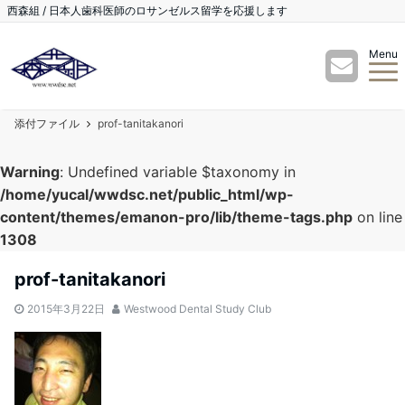
西森組 / 日本人歯科医師のロサンゼルス留学を応援します
Menu
添付ファイル
prof-tanitakanori
Warning
: Undefined variable $taxonomy in
/home/yucal/wwdsc.net/public_html/wp-
content/themes/emanon-pro/lib/theme-tags.php
on line
1308
prof-tanitakanori
2015年3月22日
Westwood Dental Study Club