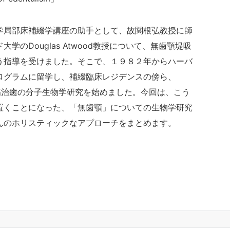
学局部床補綴学講座の助手として、故関根弘教授に師
学のDouglas Atwood教授について、無歯顎堤吸
う指導を受けました。そこで、１９８２年からハーバ
ログラムに留学し、補綴臨床レジデンスの傍ら、
創傷治癒の分子生物学研究を始めました。今回は、こう
置くことになった、「無歯顎」についての生物学研究
んのホリスティックなアプローチをまとめます。