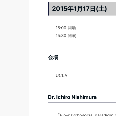
2015年1月17日(土)
15:00 開場
15:30 開演
会場
UCLA
Dr. Ichiro Nishimura
「Bio-psychosocial paradigm 